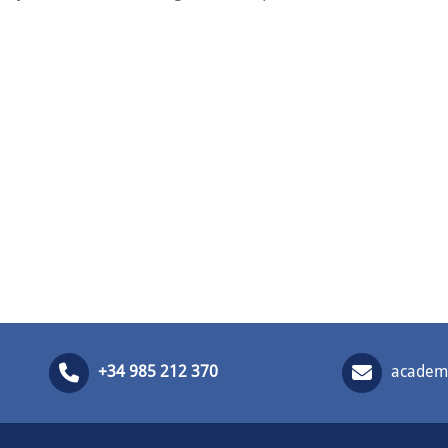
+34 985 212 370
academi