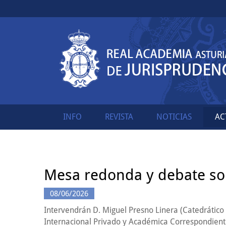
INFO
REVISTA
NOTICIAS
AC
Mesa redonda y debate sob
08/06/2026
Intervendrán D. Miguel Presno Linera (Catedrático
Internacional Privado y Académica Correspondient