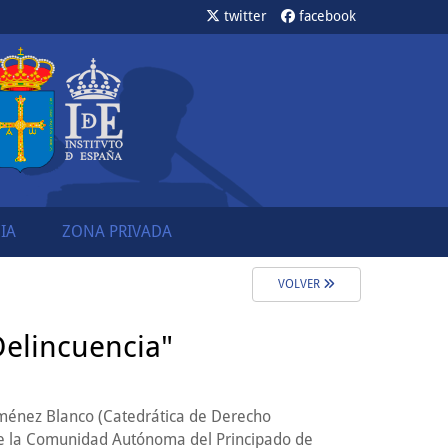
twitter
facebook
IA
ZONA PRIVADA
VOLVER
Delincuencia"
iménez Blanco (Catedrática de Derecho
 de la Comunidad Autónoma del Principado de