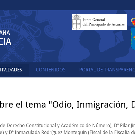
TIVIDADES
CONTENIDOS
PORTAL DE TRANSPARENC
re el tema "Odio, Inmigración, 
 de Derecho Constitucional y Académico de Número), Dª Pilar J
e) y Dª Inmaculada Rodríguez Montequín (Fiscal de la Fiscalía